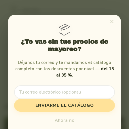
Dirección
Calle Francisco I. Madero 41, Centro, Santiago
✕
📦
de Querétaro, Querétaro, México
¿Te vas sin tus precios de
Teléfono
mayoreo?
442 688 5432
Déjanos tu correo y te mandamos el catálogo
Celular
completo con los descuentos por nivel —
del 15
442 688 5432
al 35 %
.
ENVIARME EL CATÁLOGO
Otros Distribuidores
Ahora no