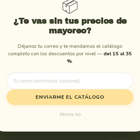
📦
adas, nuez pecana, pistacho, y cacahuate tatemado sin sal.
¿Te vas sin tus precios de
mayoreo?
Déjanos tu correo y te mandamos el catálogo
completo con los descuentos por nivel —
del 15 al 35
%
.
 SE
ENCUENTRA
 SERIO.
ENVIARME EL CATÁLOGO
Inicio
Productos
Ahora no
Distribución